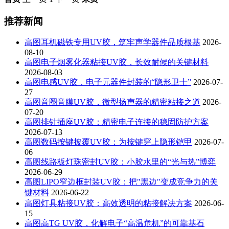
推荐新闻
高图耳机磁铁专用UV胶，筑牢声学器件品质根基
2026-
08-10
高图电子烟雾化器粘接UV胶，长效耐候的关键材料
2026-08-03
高图电感UV胶，电子元器件封装的“隐形卫士”
2026-07-
27
高图音圈音膜UV胶，微型扬声器的精密粘接之道
2026-
07-20
高图排针插座UV胶：精密电子连接的稳固防护方案
2026-07-13
高图数码按键披覆UV胶：为按键穿上隐形铠甲
2026-07-
06
高图线路板灯珠密封UV胶：小胶水里的“光与热”博弈
2026-06-29
高图LIPO窄边框封装UV胶：把"黑边"变成竞争力的关
键材料
2026-06-22
高图灯具粘接UV胶：高效透明的粘接解决方案
2026-06-
15
高图高TG UV胶，化解电子“高温危机”的可靠基石