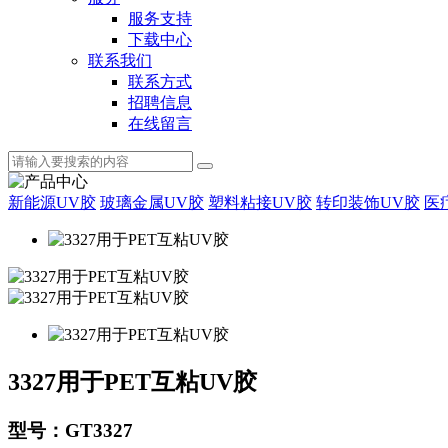
服务支持
下载中心
联系我们
联系方式
招聘信息
在线留言
新能源UV胶
玻璃金属UV胶
塑料粘接UV胶
转印装饰UV胶
医
3327用于PET互粘UV胶
型号：GT3327