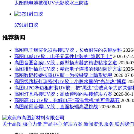
太阳能电池披覆UV无影胶水三防漆
3791封口胶
推荐新闻
高图电子烟雾化器粘接UV胶，长效耐候的关键材料
2026
高图电感UV胶，电子元器件封装的“隐形卫士”
2026-07-2
高图音圈音膜UV胶，微型扬声器的精密粘接之道
2026-07
高图排针插座UV胶：精密电子连接的稳固防护方案
2026
高图数码按键披覆UV胶：为按键穿上隐形铠甲
2026-07-0
高图线路板灯珠密封UV胶：小胶水里的“光与热”博弈
20
高图LIPO窄边框封装UV胶：把"黑边"变成竞争力的关键
高图灯具粘接UV胶：高效透明的粘接解决方案
2026-06-1
高图高TG UV胶，化解电子“高温危机”的可靠基石
2026-
高图耐回流焊UV胶，直面极端高温挑战
2026-06-01
关于高图
核心力量
产品中心
解决方案
新闻资讯
服务
联系我们