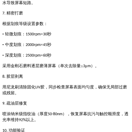
水导致屏幕短路。
精密打磨
7.
根据划痕等级设置参数：
• 轻微划痕：
×
秒
1500rpm
30
• 中度划痕：
×
秒
2000rpm
45
• 深度划痕：
×
秒
2500rpm
60
采用金刚石磨料逐层磨薄屏幕（单次去除量
≤
μ
）。
3
m
胶层剥离
8.
用尼龙刷清除固化
胶，同步检查屏幕表面均匀度，确保无局部过磨
UV
或残留。
疏油层修复
9.
喷涂纳米级指纹油（厚度
），恢复屏幕抗污与触控顺滑度，透
50-80nm
光率维持
以上。
92%
功能验证
10.