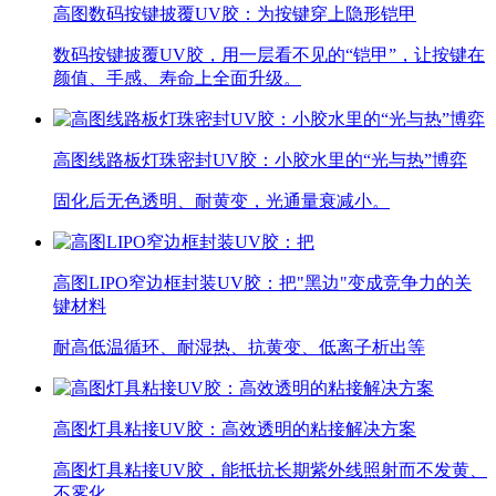
高图数码按键披覆UV胶：为按键穿上隐形铠甲
数码按键披覆UV胶，用一层看不见的“铠甲”，让按键在
颜值、手感、寿命上全面升级。
高图线路板灯珠密封UV胶：小胶水里的“光与热”博弈
固化后无色透明、耐黄变，光通量衰减小。
高图LIPO窄边框封装UV胶：把"黑边"变成竞争力的关
键材料
耐高低温循环、耐湿热、抗黄变、低离子析出等
高图灯具粘接UV胶：高效透明的粘接解决方案
高图灯具粘接UV胶，能抵抗长期紫外线照射而不发黄、
不雾化，