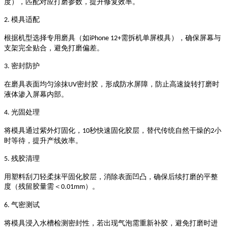
度），匹配对应打磨参数，提升修复效率。
模具适配
2.
根据机型选择专用磨具（如
需拆机单屏模具），确保屏幕与
iPhone 12+
支架完全贴合，避免打磨偏差。
密封防护
3.
在磨具表面均匀涂抹
密封胶，形成防水屏障，防止高速旋转打磨时
UV
液体渗入屏幕内部。
光固处理
4.
将模具
通过紫外灯固化
，
秒快速固化胶层，替代传统自然干燥的
小
10
2
时等待，提升产线效率。
残胶清理
5.
用塑料刮刀轻柔抹平固化胶层，消除表面凹凸，确保后续打磨的平整
度（残留胶量需＜
）。
0.01mm
气密测试
6.
将模具浸入水槽检测密封性，若出现气泡需重新补胶，避免打磨时进