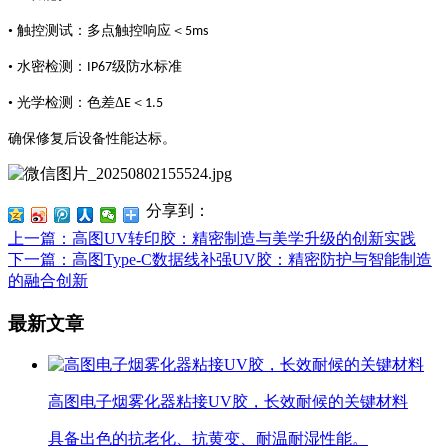
• 触控测试：多点触控响应＜
5ms
• 水密检测：
级防水标准
IP67
• 光学检测：色差Δ
＜
E
1.5
确保修复后设备性能达标。
分享到：
上一篇
：高图UV转印胶：精密制造与美学升级的创新实践
下一篇
：高图Type-C数据线补强UV胶：精密防护与智能制造
的融合创新
最新文章
高图电子烟雾化器粘接UV胶，长效耐候的关键材料
具备出色的抗老化、抗黄变、耐温耐湿性能。