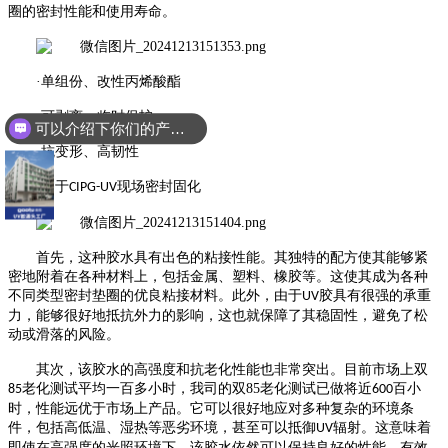
圈的密封性能和使用寿命。
·单组份、改性丙烯酸酯
·可剥离、临时保护
可以介绍下你们的产品么
·抗变形、高韧性
·用于
现场密封固化
CIPG-UV
首先，这种胶水具有出色的粘接性能。其独特的配方使其能够紧
密地附着在各种材料上，包括金属、塑料、橡胶等。这使其成为各种
不同类型密封垫圈的优良粘接材料。此外，由于
胶具有很强的承重
UV
力，能够很好地抵抗外力的影响，这也就保障了其稳固性，避免了松
动或滑落的风险。
其次，该胶水的高强度和抗老化性能也非常突出。
目前市场上双
老化测试平均一百多小时，我司的双85老化测试已做将近
百小
85
600
时，性能远优于市场上产品。
它可以很好地应对多种复杂的环境条
件，包括高低温、湿热等恶劣环境，甚至可以抵御
辐射。这意味着
UV
即使在高强度的光照环境下，该胶水依然可以保持良好的性能，有效