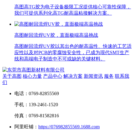
高图高TG胶为电子设备极限工况提供核心可靠性保障，
我们可提供系列化高TG耐高温粘接解决方案。
高图耐回流焊UV胶，直面极端高温挑战
高图耐回流焊UV胶以其出色的耐高温性、快速的工艺适
应性以及对PCB的零腐蚀安全性，已成为现代SMT生产
线和高端电子制造中不可或缺的关键材料。
关于高图
核心力量
产品中心
解决方案
新闻资讯
服务
联系我
们
电话：0769-82855569
手机：139-2461-1520
传真：0769-81582816
阿里旺铺：
https://076982855569.1688.com