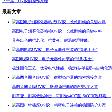
下一篇
：UV胶的操作原理
最新文章
高图电子烟雾化器粘接UV胶，长效耐候的关键材料
具备出色的抗老化、抗黄变、耐温耐湿性能。
高图电感UV胶，电子元器件封装的“隐形卫士”
极速固化工艺、优异电气性能、稳定结构强度与自动化适
高图音圈音膜UV胶，微型扬声器的精密粘接之道
耐黄变、耐高低温冲击，可耐受-40℃至150℃宽温环境。