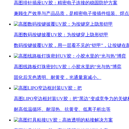
高图排针插座UV胶：精密电子连接的稳固防护方案
兼顾生产效率与产品品质，是精密电子接插件组装、焊点
高图数码按键披覆UV胶：为按键穿上隐形铠甲
数码按键披覆UV胶，用一层看不见的“铠甲”，让按键在
高图线路板灯珠密封UV胶：小胶水里的“光与热”博弈
固化后无色透明、耐黄变，光通量衰减小。
高图LIPO窄边框封装UV胶：把"黑边"变成竞争力的关键
耐高低温循环、耐湿热、抗黄变、低离子析出等