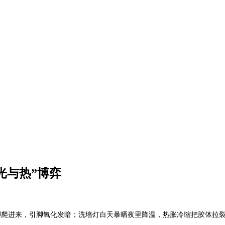
光与热”博弈
爬进来，引脚氧化发暗；洗墙灯白天暴晒夜里降温，热胀冷缩把胶体拉裂