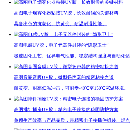
高图电子烟雾化器粘接UV胶，长效耐候的关键材料
具备出色的抗老化、抗黄变、耐温耐湿性能。
高图电感UV胶，电子元器件封装的“隐形卫士”
极速固化工艺、优异电气性能、稳定结构强度与自动化适
高图音圈音膜UV胶，微型扬声器的精密粘接之道
耐黄变、耐高低温冲击，可耐受-40℃至150℃宽温环境。
高图排针插座UV胶：精密电子连接的稳固防护方案
兼顾生产效率与产品品质，是精密电子接插件组装、焊点