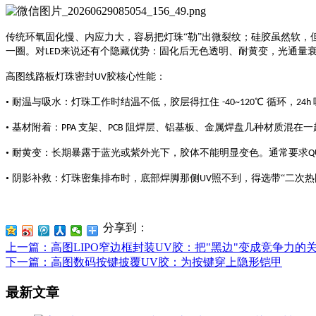
传统环氧固化慢、内应力大，容易把灯珠
“勒”出微裂纹；硅胶虽然软
一圈。对
来说还有个隐藏优势：固化后无色透明、耐黄变，光通量
LED
高图
线路板灯珠密封
胶
核心性能：
UV
• 耐温与吸水：灯珠工作时结温不低，胶层得扛住
℃ 循环，
-40~1
2
0
24h
• 基材附着：
支架、
阻焊层、铝基板、金属焊盘几种材质混在一
PPA
PCB
• 耐黄变：长期暴露于蓝光或紫外光下，胶体不能明显变色。通常要求
Q
• 阴影补救：灯珠密集排布时，底部焊脚那侧
照不到，得选带“二次
UV
分享到：
上一篇
：高图LIPO窄边框封装UV胶：把"黑边"变成竞争力的
下一篇
：高图数码按键披覆UV胶：为按键穿上隐形铠甲
最新文章