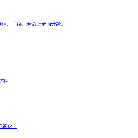
颜值、手感、寿命上全面升级。
材料
不雾化，