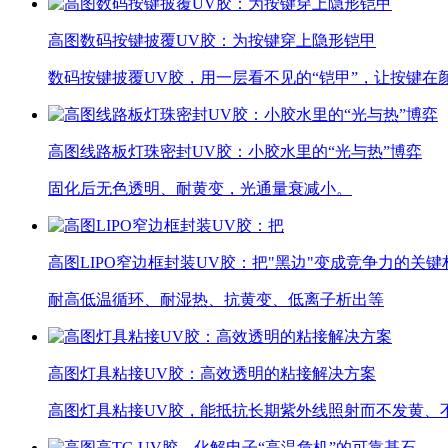
高图数码按键披覆UV胶：为按键穿上隐形铠甲
数码按键披覆UV胶，用一层看不见的“铠甲”，让按键在
高图线路板灯珠密封UV胶：小胶水里的“光与热”博弈
固化后无色透明、耐黄变，光通量衰减小。
高图LIPO窄边框封装UV胶：把"黑边"变成竞争力的关键
耐高低温循环、耐湿热、抗黄变、低离子析出等
高图灯具粘接UV胶：高效透明的粘接解决方案
高图灯具粘接UV胶，能抵抗长期紫外线照射而不发黄、