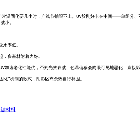
，但常温固化要几小时，产线节拍跟不上。
胶刚好卡在中间——单组分、
UV
衰减小
。
吸水率
低。
起
，
多基材附着力好。
加速老化
性能优
，否则光效衰减、色温偏移会肉眼可见地恶化，直接
UV
热固化”机制的款式，阴影区靠余热自行补固。
关键材料