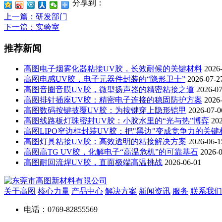
分享到：
上一篇
：研发部门
下一篇
：实验室
推荐新闻
高图电子烟雾化器粘接UV胶，长效耐候的关键材料
2026
高图电感UV胶，电子元器件封装的“隐形卫士”
2026-07-2
高图音圈音膜UV胶，微型扬声器的精密粘接之道
2026-07
高图排针插座UV胶：精密电子连接的稳固防护方案
2026
高图数码按键披覆UV胶：为按键穿上隐形铠甲
2026-07-0
高图线路板灯珠密封UV胶：小胶水里的“光与热”博弈
20
高图LIPO窄边框封装UV胶：把"黑边"变成竞争力的关键
高图灯具粘接UV胶：高效透明的粘接解决方案
2026-06-1
高图高TG UV胶，化解电子“高温危机”的可靠基石
2026-
高图耐回流焊UV胶，直面极端高温挑战
2026-06-01
关于高图
核心力量
产品中心
解决方案
新闻资讯
服务
联系我们
电话：0769-82855569