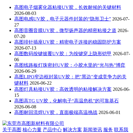
高图电子烟雾化器粘接UV胶，长效耐候的关键材料
2026-08-03
高图电感UV胶，电子元器件封装的“隐形卫士”
2026-07-
27
高图音圈音膜UV胶，微型扬声器的精密粘接之道
2026-
07-20
高图排针插座UV胶：精密电子连接的稳固防护方案
2026-07-13
高图数码按键披覆UV胶：为按键穿上隐形铠甲
2026-07-
06
高图线路板灯珠密封UV胶：小胶水里的“光与热”博弈
2026-06-29
高图LIPO窄边框封装UV胶：把"黑边"变成竞争力的关
键材料
2026-06-22
高图灯具粘接UV胶：高效透明的粘接解决方案
2026-06-
15
高图高TG UV胶，化解电子“高温危机”的可靠基石
2026-06-08
高图耐回流焊UV胶，直面极端高温挑战
2026-06-01
关于高图
核心力量
产品中心
解决方案
新闻资讯
服务
联系我