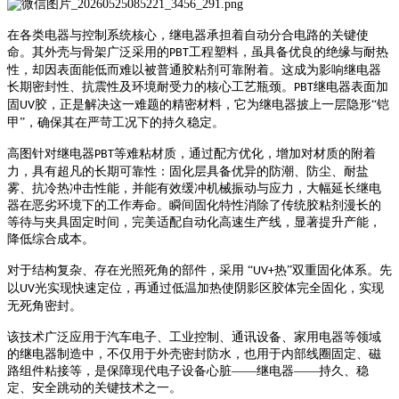
在各类电器与控制系统核心，继电器承担着自动分合电路的关键使
命。其外壳与骨架广泛采用的
工程塑料，虽具备优良的绝缘与耐热
PBT
性，却因表面能低而难以被普通胶粘剂可靠附着。这成为影响继电器
长期密封性、抗震性及环境耐受力的核心工艺瓶颈。
继电器表面加
PBT
固
胶，正是解决这一难题的精密材料，它为继电器披上一层隐形“铠
UV
甲”，确保其在严苛工况下的持久稳定。
高图针对继电器
等难粘材质，通过配方优化，增加对材质的附着
PBT
力，具有
超凡的长期可靠性：固化层具备优异的防潮、防尘、耐盐
雾、抗冷热冲击性能，并能有效缓冲机械振动与应力，大幅延长继电
器在恶劣环境下的工作寿命。瞬间固化特性消除了传统胶粘剂漫长的
等待与夹具固定时间，完美适配自动化高速生产线，显著提升产能，
降低综合成本。
对于结构复杂、存在光照死角的部件，采用
“
热”双重固化体系。先
UV+
以
光实现快速定位，再通过低温加热使阴影区胶体完全固化，实现
UV
无死角密封。
该技术广泛应用于汽车电子、工业控制、通讯设备、家用电器等领域
的继电器制造中，不仅用于外壳密封防水，也用于内部线圈固定、磁
路组件粘接等，是保障现代电子设备心脏——继电器——持久、稳
定、安全跳动的关键技术之一。