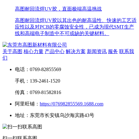
高图耐回流焊UV胶，直面极端高温挑战
高图耐回流焊UV胶以其出色的耐高温性、快速的工艺适
应性以及对PCB的零腐蚀安全性，已成为现代SMT生产
线和高端电子制造中不可或缺的关键材料。
关于高图
核心力量
产品中心
解决方案
新闻资讯
服务
联系我
们
电话：0769-82855569
手机：139-2461-1520
传真：0769-81582816
阿里旺铺：
https://076982855569.1688.com
地址：东莞市长安镇乌沙海滨路43号
扫一扫联系高图